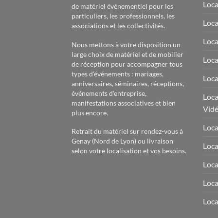
Loca
de matériel événementiel pour les
particuliers, les professionnels, les
Loca
associations et les collectivités.
Loca
Nous mettons à votre disposition un
large choix de matériel et de mobilier
Loca
de réception pour accompagner tous
types d'événements : mariages,
Loca
anniversaires, séminaires, réceptions,
événements d'entreprise,
Loca
manifestations associatives et bien
Vid
plus encore.
Loca
Retrait du matériel sur rendez-vous à
Genay (Nord de Lyon) ou livraison
Loca
selon votre localisation et vos besoins.
Loca
Loca
Loca