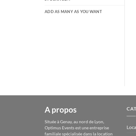
ADD AS MANY AS YOU WANT
A propos
CAT
Située à Genay, au nord de Lyon,
Loca
Optimus Events est une entreprise
familiale spécialisée dans la location