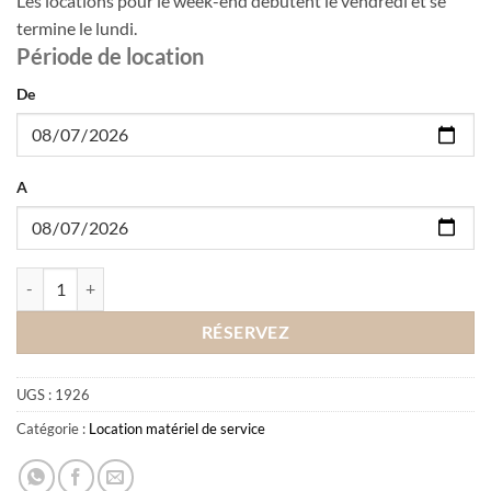
Les locations pour le week-end débutent le vendredi et se
termine le lundi.
Période de location
De
A
quantité de Location plateau de service
RÉSERVEZ
UGS :
1926
Catégorie :
Location matériel de service