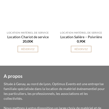
LOCATION MATÉRIEL DE SERVICE
LOCATION MATÉRIEL DE SERVICE
Location Chariot de service
Location Salière – Poivrière
20,00
€
0,90
€
RÉSERVEZ
RÉSERVEZ
A propos
Située à Genay, au nord de Lyon, Optimus Events est une entreprise
familiale spécialisée dans la location de matériel événementiel pour
les particuliers, les professionnels, les associations et les
collectivités.
Nous mettons à votre disposition un large choix de matériel et de