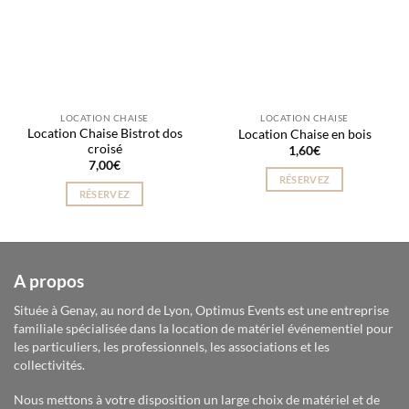
LOCATION CHAISE
LOCATION CHAISE
Location Chaise Bistrot dos
Location Chaise en bois
croisé
1,60
€
7,00
€
RÉSERVEZ
RÉSERVEZ
A propos
Située à Genay, au nord de Lyon, Optimus Events est une entreprise
familiale spécialisée dans la location de matériel événementiel pour
les particuliers, les professionnels, les associations et les
collectivités.
Nous mettons à votre disposition un large choix de matériel et de