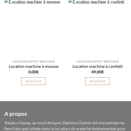
LOCATION EFFET SPÉCIAUX
LOCATION EFFET SPÉCIAUX
Location machine à mousse
Location machine à confetti
0,00
€
49,00
€
RÉSERVEZ
RÉSERVEZ
A propos
Située à Genay, au nord de Lyon, Optimus Events est une entreprise
familiale spécialisée dans la location de matériel événementiel pour