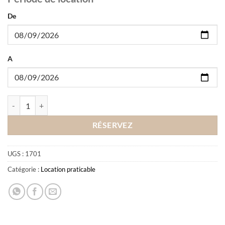
De
A
quantité de Location garde au corps praticable
RÉSERVEZ
UGS :
1701
Catégorie :
Location praticable