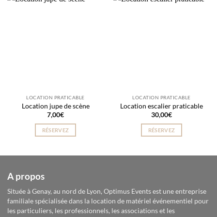
LOCATION PRATICABLE
LOCATION PRATICABLE
Location jupe de scène
Location escalier praticable
7,00
€
30,00
€
RÉSERVEZ
RÉSERVEZ
A propos
Située à Genay, au nord de Lyon, Optimus Events est une entreprise
familiale spécialisée dans la location de matériel événementiel pour
les particuliers, les professionnels, les associations et les