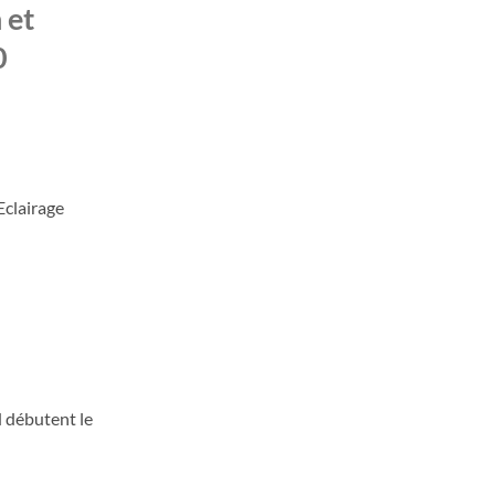
 et
0
Eclairage
d débutent le