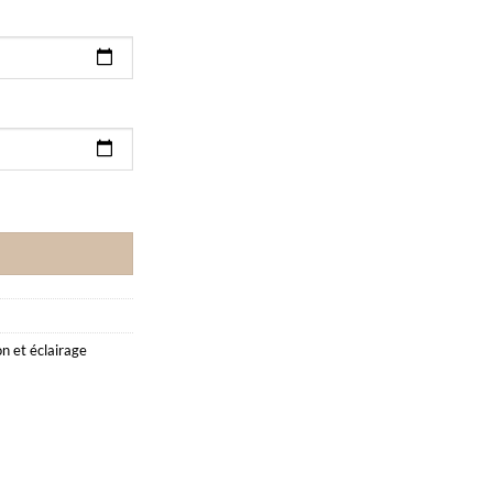
lumière jusqu'à 50 Personnes
n et éclairage