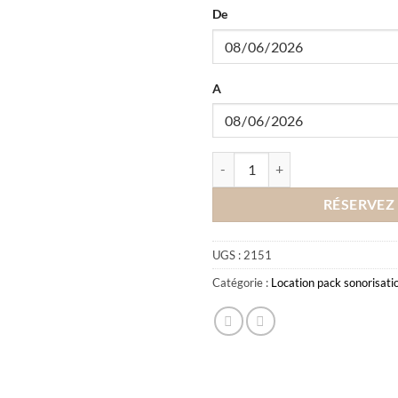
De
A
quantité de Location pack son et 
RÉSERVEZ
UGS :
2151
Catégorie :
Location pack sonorisatio