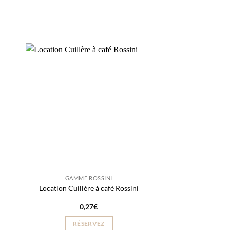
GAMME ROSSINI
GAMME R
Location Cuillère à café Rossini
Location Cuillère
0,27
€
0,2
RÉSERVEZ
RÉSER