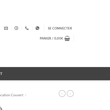
SE CONNECTER
PANIER /
0,00
€
T
ocation Couvert
/
à