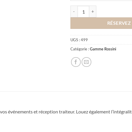
quantité de Location Cuillère à E
RÉSERVEZ
UGS :
499
Catégorie :
Gamme Rossini
 vos événements et réception traiteur. Louez également l’intégrali