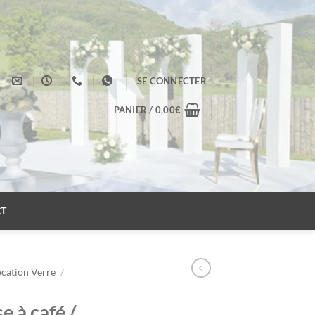
SE CONNECTER
PANIER /
0,00
€
T
ocation Verre
/
e à café /