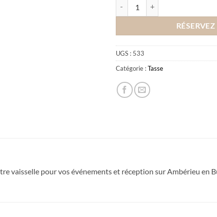
quantité de Location sous tasse à 
RÉSERVEZ
UGS :
533
Catégorie :
Tasse
votre vaisselle pour vos événements et réception sur Ambérieu en