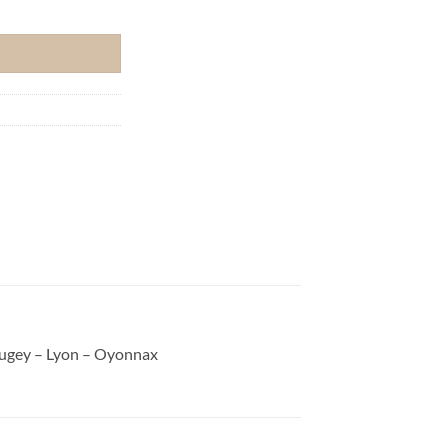
café / Thé
 Bugey – Lyon – Oyonnax