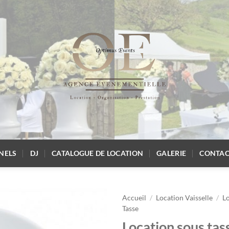
NELS
DJ
CATALOGUE DE LOCATION
GALERIE
CONTAC
Accueil
/
Location Vaisselle
/
L
Tasse
Location sous tass