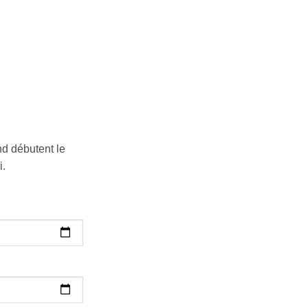
nd débutent le
i.