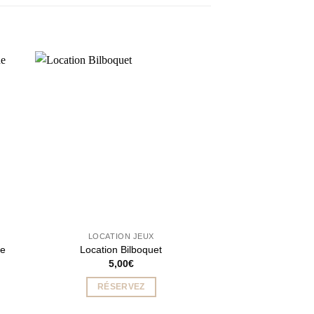
LOCATION JEUX
LOCATIO
ue
Location Bilboquet
Location Mi
5,00
€
8,0
RÉSERVEZ
RÉSER