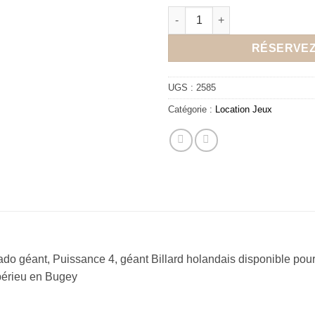
quantité de Pack Jeux en bois 
RÉSERVE
UGS :
2585
Catégorie :
Location Jeux
ado géant, Puissance 4, géant Billard holandais disponible po
mbérieu en Bugey