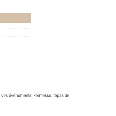
-3
Z
ur vos événements: kermesse, repas de