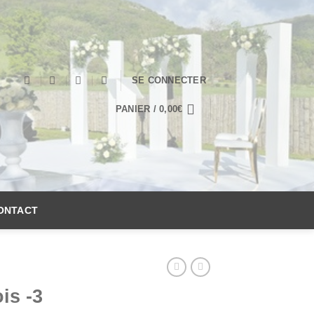
SE CONNECTER
PANIER /
0,00
€
ONTACT
is -3